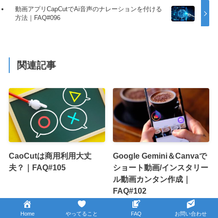
動画アプリCapCutでAi音声のナレーションを付ける
方法｜FAQ#096
関連記事
CaoCutは商用利用大丈
Google Gemini＆Canvaで
夫？｜FAQ#105
ショート動画/インスタリー
ル動画カンタン作成｜
FAQ#102
Home
やってること
FAQ
お問い合わせ