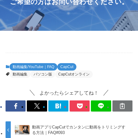
ご希望の方は
お問い合わせ
ください。
動画編集/YouTube｜FAQ
CapCut
動画編集
パソコン版
CapCutオンライン
よかったらシェアしてね！
動画アプリCapCutでカンタンに動画をトリミングす
る方法｜FAQ#093