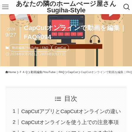
あなたの隣のホームぺージ屋さん
Sugiha-Style
CapCutオンラインで動画を編集｜
2024
9/27
FAQ#094
動画編集/YouTube｜FAQ
CapCut
2024年9月26日
2024年9月27日
Home
ＦＡＱ
動画編集/YouTube｜FAQ
CapCut
CapCutオンラインで動画を編集｜FAQ
目次
CapCutアプリとCapCutオンラインの違い
CapCutオンラインを使う上での注意事項